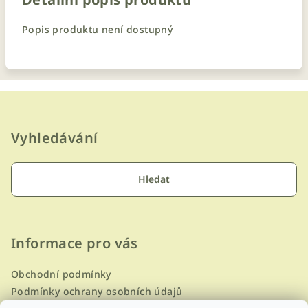
Popis produktu není dostupný
Z
á
p
Vyhledávání
a
t
Hledat
í
Informace pro vás
Obchodní podmínky
Podmínky ochrany osobních údajů