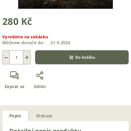
280 Kč
Měrná
Vyrobíme na zakázku
cena:
Můžeme doručit do:
21.9.2026
−
+
Do košíku
Zeptat se
Sdílet
Popis
Diskuze
Detailní popis produktu