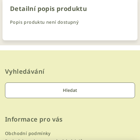
Detailní popis produktu
Popis produktu není dostupný
Z
á
p
Vyhledávání
a
t
Hledat
í
Informace pro vás
Obchodní podmínky