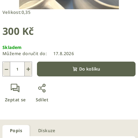
Velikost:0,35
300 Kč
Měrná
Skladem
cena:
Můžeme doručit do:
17.8.2026
−
+
Do košíku
Zeptat se
Sdílet
Popis
Diskuze